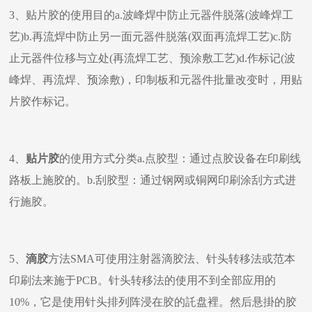
3、贴片胶的使用目的a.波峰焊中防止元器件脱落(波峰焊工
艺)b.再流焊中防止另一面元器件脱落(双面再流焊工艺)c.防
止元器件位移与立处(再流焊工艺、预涂敷工艺)d.作标记(波
峰焊、再流焊、预涂敷)，印制板和元器件批量改变时，用贴
片胶作标记。
4、
贴片胶
的使用方式分类a.点胶型：通过点胶设备在印刷线
路板上施胶的。b.刮胶型：通过钢网或铜网印刷涂刮方式进
行施胶。
5、
滴胶
方法SMA可使用注射器滴胶法、针头转移法或范本
印刷法来施于PCB。针头转移法的使用不到全部应用的
10%，它是使用针头排列阵浸在胶的託盘裡。然后悬掛的胶