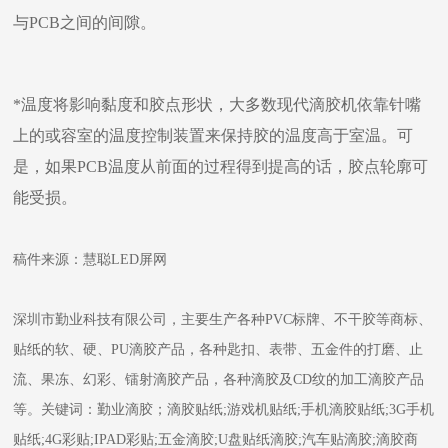
与PCB之间的间隙。
*温度将影响黏度和胶点形状，大多数现代滴胶机依靠针嘴
上的或容室的温度控制装置来保持胶的温度高于室温。可
是，如果PCB温度从前面的过程得到提高的话，胶点轮廓可
能受损。
稿件来源：慧聪LED屏网
深圳市勤业科技有限公司，主要生产各种PVC标牌、不干胶等商标、
贴纸的软、硬、PU滴胶产品，各种匙扣、表带、五金件的打磨、止
流、果冻、幻彩、镭射滴胶产品，各种滴胶及CD纹的加工滴胶产品
等。关键词：勤业滴胶；滴胶贴纸;游戏机贴纸;手机滴胶贴纸;3G手机
贴纸;4G彩贴;IPAD彩贴;五金滴胶;U盘贴纸滴胶;汽车贴滴胶;滴胶商