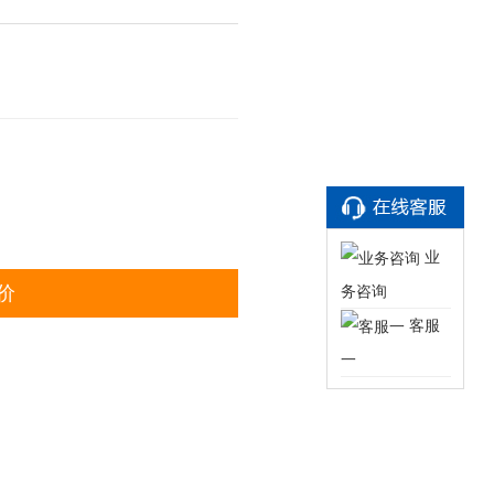
业
务咨询
价
客服
一